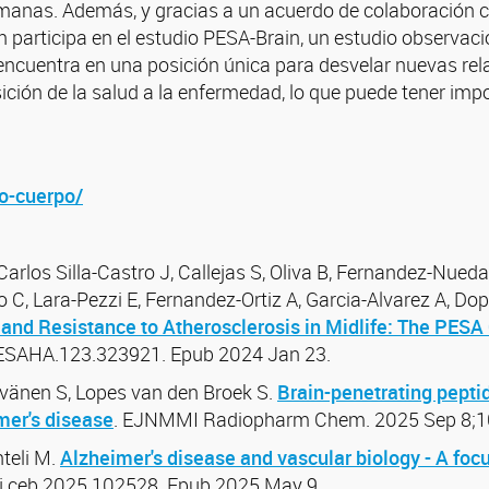
nas. Además, y gracias a un acuerdo de colaboración co
participa en el estudio PESA-Brain, un estudio observaci
cuentra en una posición única para desvelar nuevas rela
sición de la salud a la enfermedad, lo que puede tener im
ro-cuerpo/
Carlos Silla-Castro J, Callejas S, Oliva B, Fernandez-Nueda
so C, Lara-Pezzi E, Fernandez-Ortiz A, Garcia-Alvarez A, D
 and Resistance to Atherosclerosis in Midlife: The PESA
RESAHA.123.323921. Epub 2024 Jan 23.
Syvänen S, Lopes van den Broek S.
Brain-penetrating peptid
mer's disease
. EJNMMI Radiopharm Chem. 2025 Sep 8;10
teli M.
Alzheimer's disease and vascular biology - A foc
/j.ceb.2025.102528. Epub 2025 May 9.