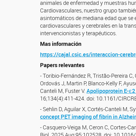
animales de enfermedad y muestras huma
Cardiovasculares, nuestro grupo también 
asintomáticos de mediana edad que se en
cardiovasculares y cerebrales en la tran
intervencionistas y terapéuticos.
Mas información
https://cajal.csic.es/interaccion-cereb
Papers relevantes
- Toribio-Fernández R, Tristão-Pereira C, 
Ordovás J, Martin P, Blanco-Kelly F, Ayu
Canteli M, Fuster V.
Apolipoprotein E-ε2
16;134(4):411-424. doi: 10.1161/CIRC
- Sehlin D, Aguilar X, Cortés-Canteli M, 
concept PET imaging of fibrin in Alzhei
- Casquero-Veiga M, Ceron C, Cortes-Can
Biol. 2025 Aug;95:102528. doi: 10.1016