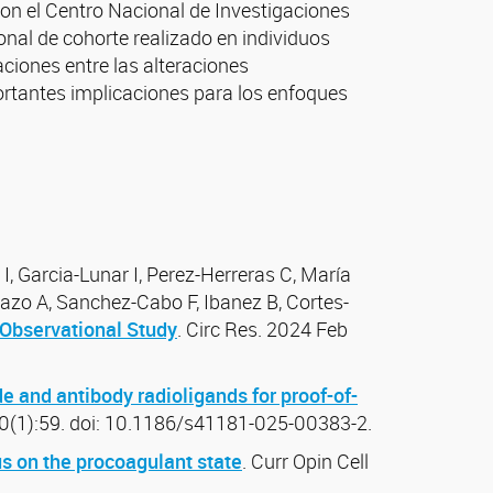
n el Centro Nacional de Investigaciones
onal de cohorte realizado en individuos
ciones entre las alteraciones
portantes implicaciones para los enfoques
 I, Garcia-Lunar I, Perez-Herreras C, María
opazo A, Sanchez-Cabo F, Ibanez B, Cortes-
 Observational Study
. Circ Res. 2024 Feb
e and antibody radioligands for proof-of-
(1):59. doi: 10.1186/s41181-025-00383-2.
us on the procoagulant state
. Curr Opin Cell