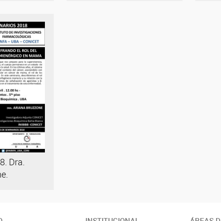
8. Dra.
e.
O
INSTITUCIONAL
ÁREAS D